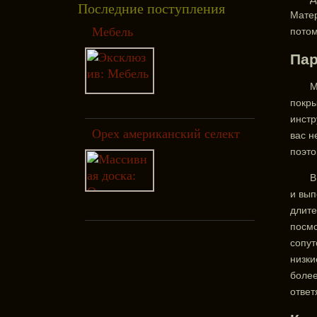
Последние поступления
Матер
Мебель
потом
Пар
М
покры
инстр
Орех американский селект
вас н
поэто
В
и вып
длите
посмо
сопут
низки
более
ответ