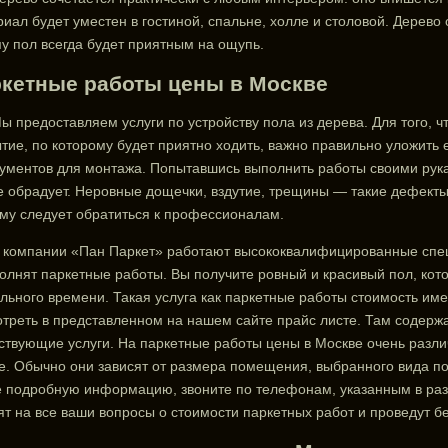
иал будет уместен в гостиной, спальне, холле и столовой. Дерев
у пол всегда будет приятным на ощупь.
кетные работы цены в Москве
ы предоставляем услуги по устройству пола из дерева. Для того, 
тие, по которому будет приятно ходить, важно правильно уложить е
ументов для монтажа. Попытавшись выполнить работы своими рукам
е обрадует. Неровные дощечки, вздутие, трещины — такие дефект
му следует обратиться к профессионалам.
 компании «Пан Паркет» работают высококвалифицированные спец
олнят паркетные работы. Вы получите ровный и красивый пол, кот
льного времени. Такая услуга как паркетные работы стоимость им
треть в представленном на нашем сайте прайс листе. Там содерж
ствующие услуги. На паркетные работы цены в Москве очень разл
е. Обычно они зависят от размера помещения, выбранного вида по
 подробную информацию, звоните по телефонам, указанным в раз
ят на все ваши вопросы о стоимости паркетных работ и проведут б