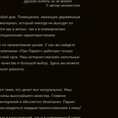
Другого видеть он не может
© автор неизвестен
 любой дом. Помещение, имеющее деревянные
 материал, который никогда не выходит из
ся как в жилых, так и в коммерческих
атационными характеристиками.
е по приемлемым ценам. У нас вы найдете
 компании «Пан Паркет» работают только
откий срок. Наш интернет-магазин напольных
 качество и большой выбор. Здесь вы можете
льтат ремонта.
я теми, кто ценит все натуральное. Наш
сины высочайшего качества. Главное
 испарений и абсолютно безопасен. Паркет
 наслаждаться каждым прикосновением к нему!
ак в классический, так и в современный стиль.