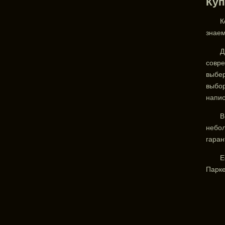
Куп
К
знаем
Д
совре
выбер
выбор
напис
В
небол
гаран
Е
Парке