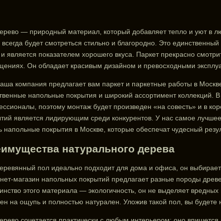
ерево — природный материал, который добавляет тепло и уют в
 всегда будет смотреться стильно и благородно. Это единственный
и является показателем хорошего вкуса. Паркет прекрасно смотрит
ениях. Он обладает красивым дизайном и превосходными эксплу
аша компания предлагает вам паркет и паркетные работы в Москв
твенные напольные покрытия и широкий ассортимент коллекций. В
ссионалы, поэтому монтаж будет произведен «на совесть» и в кор
тий является лидирующим среди конкурентов. У нас самое лучшее
ь напольные покрытия в Москве, которые обеспечат чудесный резу
имущества натурального дерева
еревянный пол идеально подходит для дома и офиса, он выбираетс
нет-магазин напольных покрытий предлагает разные породы древе
инство этого материала — экологичность, он не выделяет вредных
ен на ощупь и полностью натурален. Уложив такой пол, вы будете
ерево сочетается практически с любым интерьером: оно впишется к