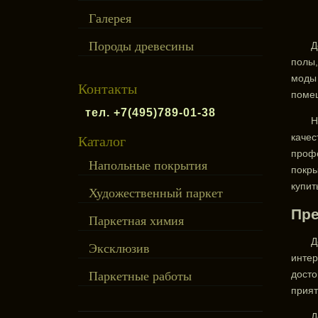
Галерея
Породы древесины
Д
полы,
моды 
Контакты
помещ
тел. +7(495)789-01-38
Н
качес
Каталог
профе
Напольные покрытия
покры
купит
Художественный паркет
Пре
Паркетная химия
Д
Эксклюзив
интер
досто
Паркетные работы
прият
Д