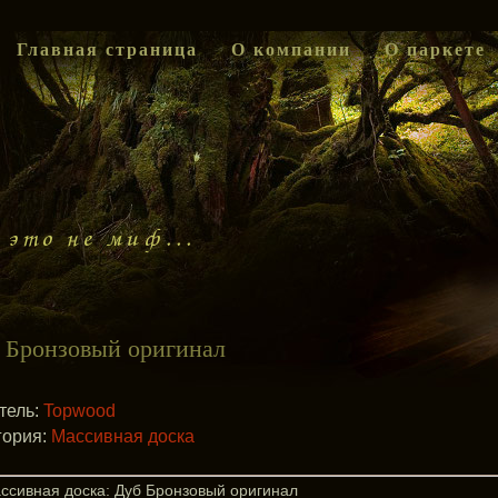
Главная страница
О компании
О паркете
 Бронзовый оригинал
тель:
Topwood
гория:
Массивная доска