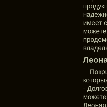
продук
надежн
имеет 
можете
продем
владел
Леона
Покр
которых
- Долго
можете
Леонар