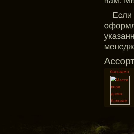
нам. М
Если 
оформл
указан
менедж
Ассор
бальзамо