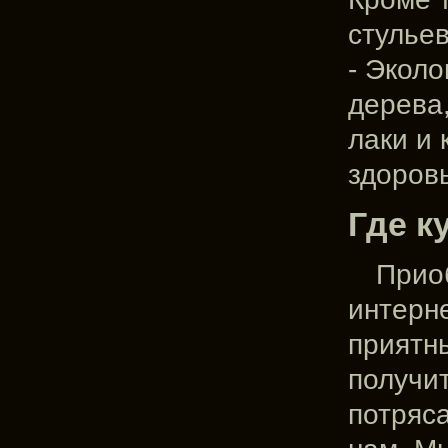
стульев
- Эколо
дерева
лаки и 
здоров
Где к
Прио
интерн
приятны
получи
потряс