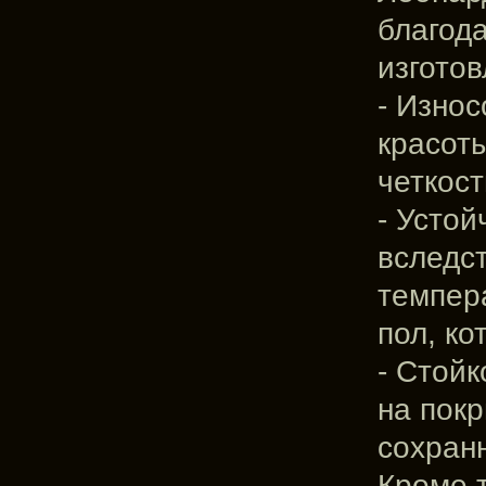
благод
изготов
- Износ
красот
четкост
- Усто
вследс
темпер
пол, к
- Стойк
на покр
сохранн
Кроме т