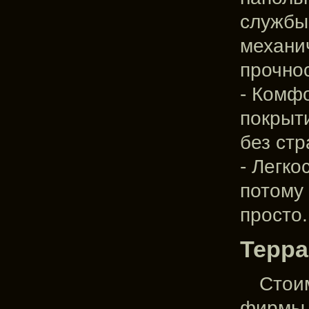
службы 
механи
прочно
- Комф
покрыти
без стр
- Легко
потому
просто.
Терра
Стоим
фирмы,