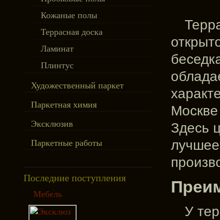
Кожаные полы
Терр
Террасная доска
открыто
Ламинат
беседка
Плинтус
облада
Художественный паркет
характ
Паркетная химия
Москве
Эксклюзив
Здесь ц
лучшее.
Паркетные работы
произв
Последние поступления
Преи
Мебель
У тер