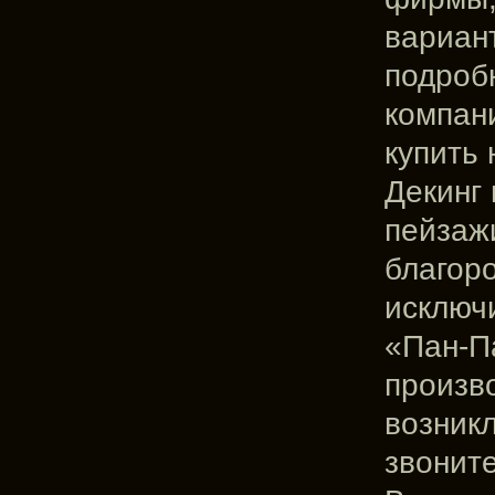
вариан
подроб
компан
купить 
Декинг
пейзажи
благор
исключ
«Пан-Па
произв
возникл
звонит