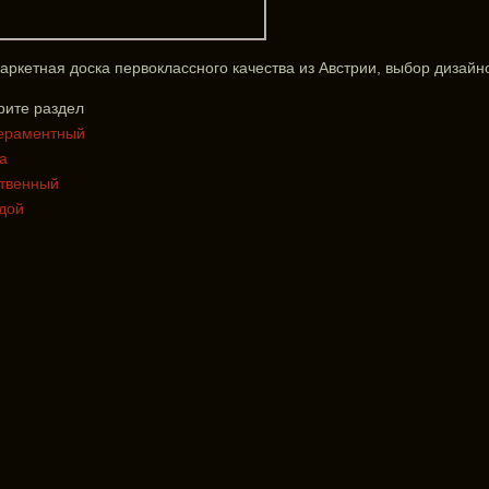
аркетная доска первоклассного качества из Австрии, выбор дизайн
рите раздел
ераментный
а
ственный
дой