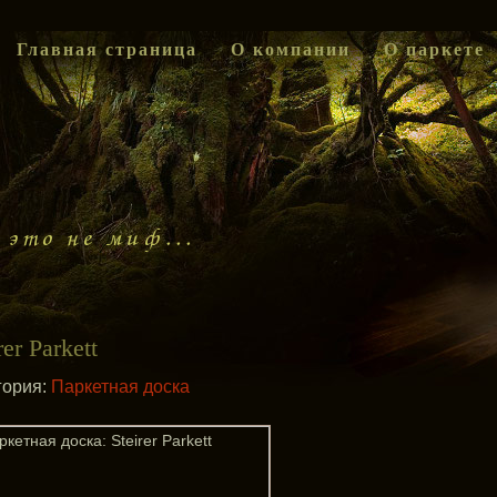
Главная страница
О компании
О паркете
rer Parkett
гория:
Паркетная доска