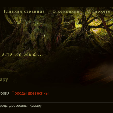
Главная страница
О компании
О паркете
ару
гория:
Породы древесины