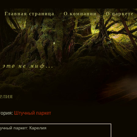
Главная страница
О компании
О паркете
елия
гория:
Штучный паркет