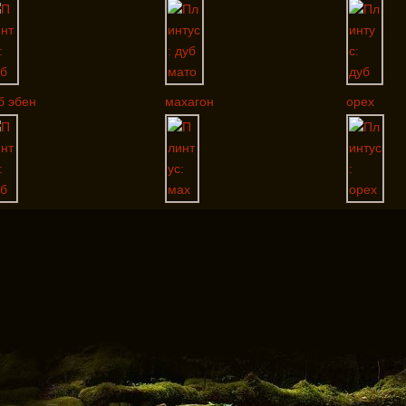
б эбен
махагон
орех