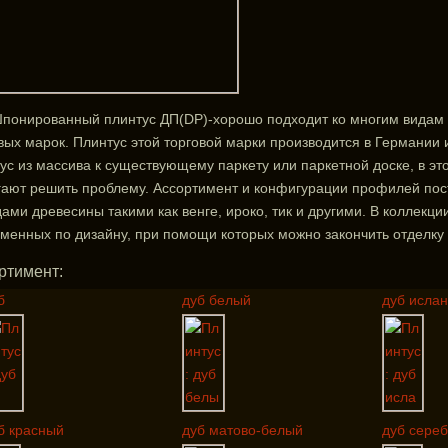
понированный плинтус ДП(DP)-хорошо подходит ко многим видам 
вых марок. Плинтус этой торговой марки производится в Германии 
ус из массива к существующему паркету или паркетной доске, в э
ают решить проблему. Ассортимент и конфигурации профилей пос
ами древесины такими как венге, ироко, тик и другими. В коллек
менных по дизайну, при помощи которых можно закончить отделку
ртимент:
б
дуб белый
дуб исла
б красный
дуб матово-белый
дуб сере