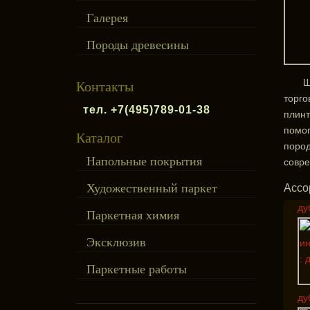
Галерея
Породы древесины
Ш
Контакты
торго
тел. +7(495)789-01-38
плинт
помог
Каталог
пород
Напольные покрытия
совре
Художественный паркет
Ассо
ду
Паркетная химия
Эксклюзив
Паркетные работы
ду